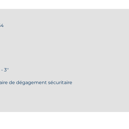
34
 3''
aire de dégagement sécuritaire