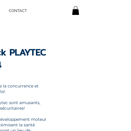
CONTACT
ck PLAYTEC
4
 la concurrence et
ts!
ytec sont amusants,
 sécuritaires!
u développement moteur
aximisent la santé
 sont un lieu de