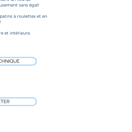
usement sans égal!
patins à roulettes et en
!
re et intérieure.
CHNIQUE
ETER