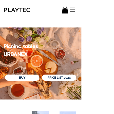
PLAYTEC
Picninc tables
URBANEX
BUY
PRICE LIST 2024