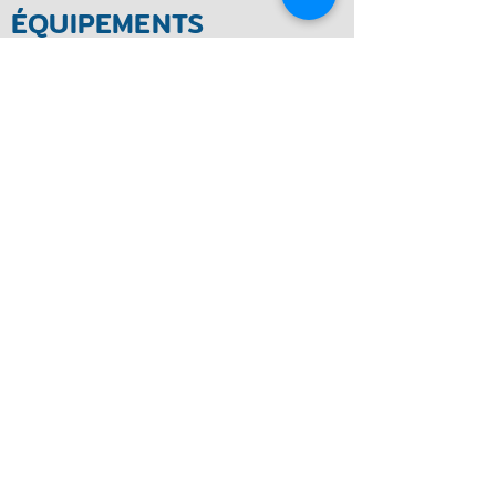
ÉQUIPEMENTS
INCLUS
Piste de pumptrack
Quincaillerie, fixations et ancrages
Protection urbaine contre le vol
Panneau de règlements (aluminium
municipal)
Guide de maintenance et d'installation
CONCEPTION ET
INSTALLATION
Fabriqué de polymère PEHD ultra robuste et durable,
Fixations et quincaillerie d'acier galvanisé,
Système autoportant simple et rapide à installer,
S'installe sur différents types de sol (gazon, asphalte,
béton et plateaux sportifs).