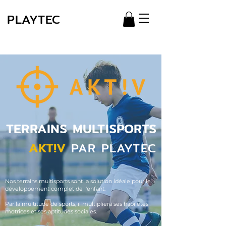
PLAYTEC
TERRAINS MULTISPORTS
AKT!V
PAR PLAYTEC
Nos terrains multisports sont la solution idéale pour le
développement complet de l'enfant.
Par la multitude de sports, il multipliera ses habiletés
motrices et ses aptitudes sociales.